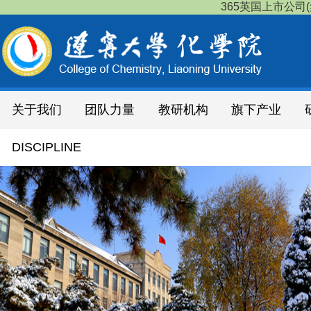
365英国上市公司(集团
关于我们
团队力量
教研机构
旗下产业
英国365集团
人才队伍
研究所
通知通告
DISCIPLINE
公司官网简介
教职员工
化学实验教学中心
专业设置
机构设置
教 授
分析测试中心
现任领导
副教授
省、市平台
绿色合成
领导致辞
讲 师
研究院
英国
联系方式
实验技术人员
英国3
稀
行政办公人员
公司办公室
英国365
辽宁省