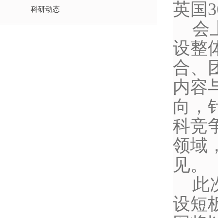
英国
科研动态
会
设整
合、
内容
向，
科竞
领域
见。
此
设短