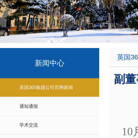
课题组主页
宋溪明教授课题组
员工工作办公室
辽宁省绿
张向东教授课题组
英国3
高新
张蕾教授课题组
英国36
沈阳市
韩正波教授课题组
英国3
英国3
梁福顺教授课题组
功能聚集体
新闻中心
吴阳教授课题组
副董
郭放教授课题组
英国365集团公司官网新闻
熊英教授课题组
通知通报
马天翼教授课题组
许维国副教授课题组
学术交流
10
黄鹏副教授课题组