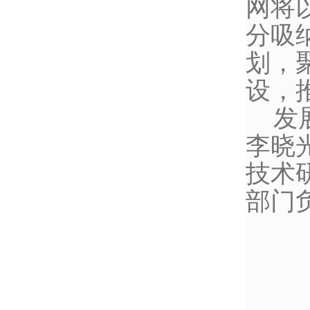
网将
分吸
划，
设，
发
李晓
技术
部门