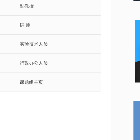
副教授
讲 师
实验技术人员
行政办公人员
课题组主页