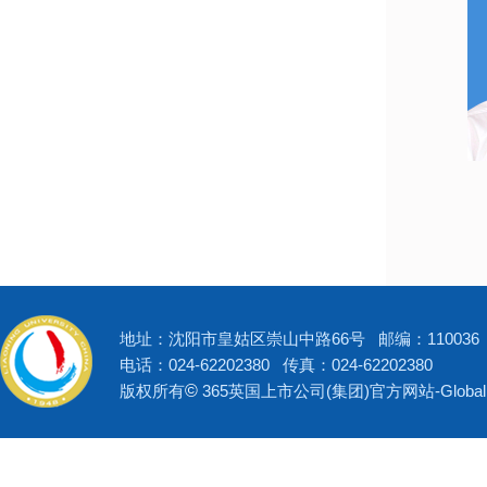
地址：沈阳市皇姑区崇山中路66号 邮编：110036
电话：024-62202380 传真：024-62202380
版权所有
©
365英国上市公司(集团)官方网站-Global P