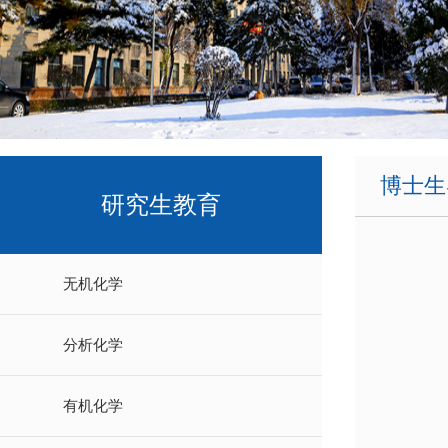
课题组主页
宋溪明教授课题组
员工工作办公室
辽宁省绿
张向东教授课题组
英国3
高新
张蕾教授课题组
英国36
沈阳市
韩正波教授课题组
英国3
博士生
梁福顺教授课题组
功能聚集体
研究生教育
吴阳教授课题组
郭放教授课题组
无机化学
熊英教授课题组
分析化学
马天翼教授课题组
许维国副教授课题组
有机化学
黄鹏副教授课题组