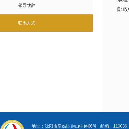
领导致辞
邮政
联系方式
地址：沈阳市皇姑区崇山中路66号 邮编：110036