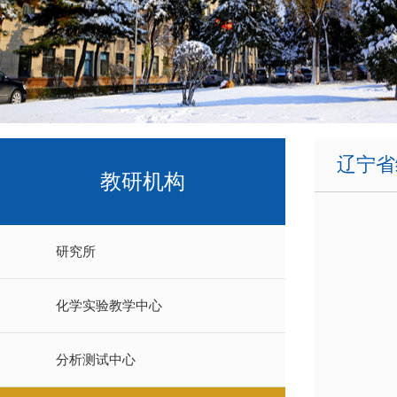
课题组主页
宋溪明教授课题组
员工工作办公室
辽宁省绿
张向东教授课题组
英国3
高新
张蕾教授课题组
英国36
沈阳市
韩正波教授课题组
英国3
辽宁省
梁福顺教授课题组
功能聚集体
教研机构
吴阳教授课题组
郭放教授课题组
研究所
熊英教授课题组
化学实验教学中心
马天翼教授课题组
许维国副教授课题组
分析测试中心
黄鹏副教授课题组