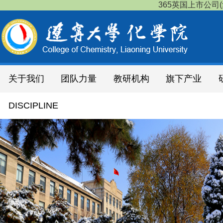
365英国上市公司(集团
关于我们
团队力量
教研机构
旗下产业
英国365集团
人才队伍
研究所
通知通告
DISCIPLINE
公司官网简介
教职员工
化学实验教学中心
专业设置
机构设置
教 授
分析测试中心
现任领导
副教授
省、市平台
绿色合成
领导致辞
讲 师
研究院
英国
联系方式
实验技术人员
英国3
稀
行政办公人员
公司办公室
英国365
辽宁省