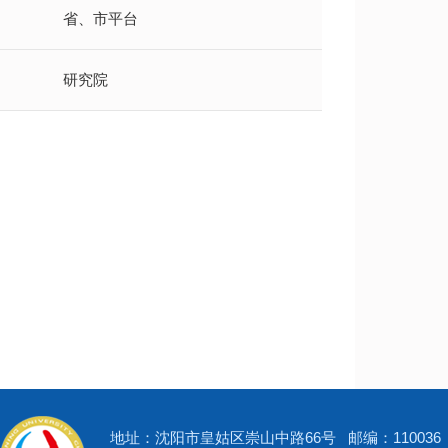
省、市平台
研究院
地址：沈阳市皇姑区崇山中路66号 邮编：110036