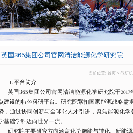
授课题组
作办公室
辽宁省绿色农产品和食品质量检测工程研究中心
研究院
授课题组
英国365集团公司官网有机发光材料研究院
高新材料产业公司（现代产业公司）
授课题组
英国365集团公司官网电解水与功能材料研究院
沈阳市农药残留物快速检测技术重点实验室
授课题组
英国365集团公司官网未来产业技术研究院
英国365集团公司官网清洁能源化学研究院
授课题组
功能聚集体材料开发与应用研究平台（校级重点实
授课题组
验室）
当前位置:
首页
>
教研
平台简介
授课题组
1.
英国365集团公司官网清洁能源化学研究院于
2017
授课题组
点建设的特色科研平台。研究院紧扣国家能源战略需求
授课题组
势，通过协同创新与全球化人才引进，聚焦能源化学
教授课题组
学基础学科迈向世界一流。
授课题组
研究院主要研究方向涵盖化学储能与转化、新能源