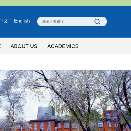
中文
English
E
ABOUT US
ACADEMICS