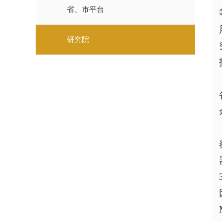
省、市平台
研究院