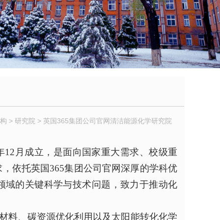
机构
>
研究院
>
英国365集团公司官网清洁能源化学研究院
年
12
月成立，是面向国家重大需求、校级重
，依托英国365集团公司官网深厚的学科优
领域的关键科学与技术问题，致力于推动化
材料、碳资源优化利用以及太阳能转化化学