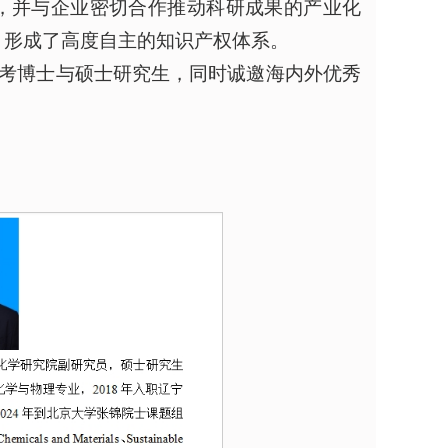
，并与企业密切合作推动科研成果的产业化
，形成了高度自主的知识产权体系。
考博士与硕士研究生，同时诚邀海内外优秀