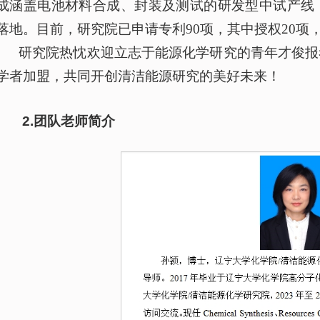
成涵盖电池材料合成、封装及测试的研发型中试产线
落地。目前，研究院已申请专利
90
项，其中授权
20
项
研究院热忱欢迎立志于能源化学研究的青年才俊报
学者加盟，共同开创清洁能源研究的美好未来！
2.团队老师简介