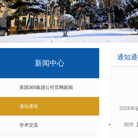
课题组主页
宋溪明教授课题组
员工工作办公室
辽宁省绿
张向东教授课题组
英国3
高新
张蕾教授课题组
英国36
沈阳市
韩正波教授课题组
英国3
通知通
梁福顺教授课题组
功能聚集体
新闻中心
吴阳教授课题组
郭放教授课题组
英国365集团公司官网新闻
熊英教授课题组
通知通报
2026
马天翼教授课题组
许维国副教授课题组
附件
学术交流
黄鹏副教授课题组