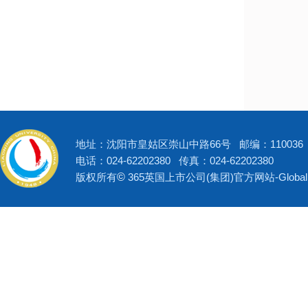
地址：沈阳市皇姑区崇山中路66号 邮编：110036
电话：024-62202380 传真：024-62202380
版权所有
©
365英国上市公司(集团)官方网站-Global P