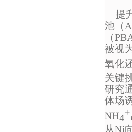
提
池（
（P
被视
氧化
关键
研究
体场
+
NH
4
从Ni