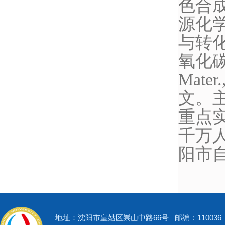
色合
源化
与转
氧化
Mater.
文。
重点
千万
阳市
地址：沈阳市皇姑区崇山中路66号 邮编：110036